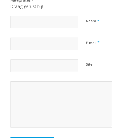
Meepraten?
Draag gerust bij!
*
Naam
*
E-mail
Site