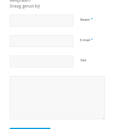
Meepraten?
Draag gerust bij!
*
Naam
*
E-mail
Site