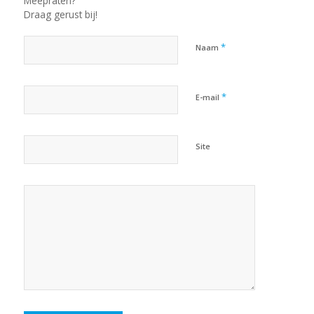
Meepraten?
Draag gerust bij!
*
Naam
*
E-mail
Site