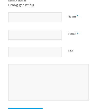
Meepraten?
Draag gerust bij!
*
Naam
*
E-mail
Site