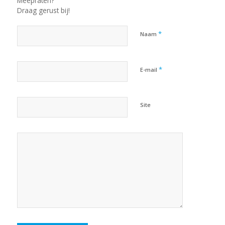
Meepraten?
Draag gerust bij!
*
Naam
*
E-mail
Site