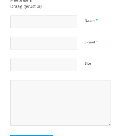
Meepraten?
Draag gerust bij!
*
Naam
*
E-mail
Site