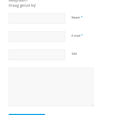
Meepraten?
Draag gerust bij!
*
Naam
*
E-mail
Site