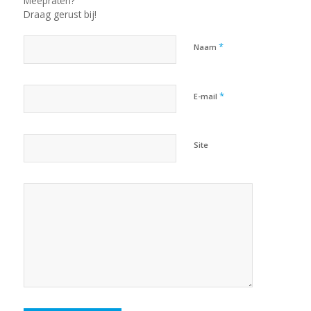
Meepraten?
Draag gerust bij!
*
Naam
*
E-mail
Site