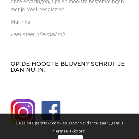
onze ervaringen, tips en mooiste bestemmingen
met je. Veel leesplezier!
Marinka
Lees meer
of
e-mail mij
OP DE HOOGTE BLIJVEN? SCHRIJF JE
DAN NU IN.
Deze site gebruikt cookies. Door verder te gaan, gaat u
hiermee akkoord.