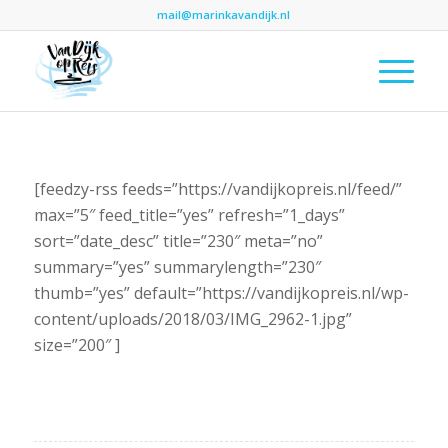
mail@marinkavandijk.nl
[feedzy-rss feeds=”https://vandijkopreis.nl/feed/”
max=”5″ feed_title=”yes” refresh=”1_days”
sort=”date_desc” title=”230″ meta=”no”
summary=”yes” summarylength=”230″
thumb=”yes” default=”https://vandijkopreis.nl/wp-
content/uploads/2018/03/IMG_2962-1.jpg”
size=”200″ ]