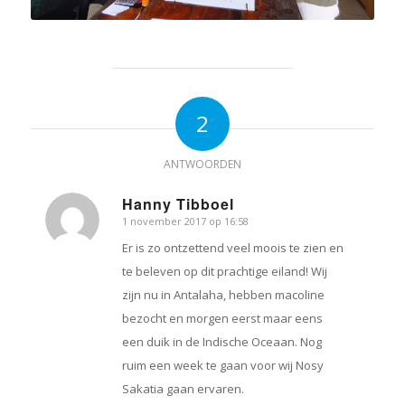
2
ANTWOORDEN
Hanny Tibboel
1 november 2017 op 16:58
zegt:
Er is zo ontzettend veel moois te zien en
te beleven op dit prachtige eiland! Wij
zijn nu in Antalaha, hebben macoline
bezocht en morgen eerst maar eens
een duik in de Indische Oceaan. Nog
ruim een week te gaan voor wij Nosy
Sakatia gaan ervaren.