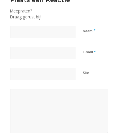
Plaats een Reactie
Meepraten?
Draag gerust bij!
*
Naam
*
E-mail
Site