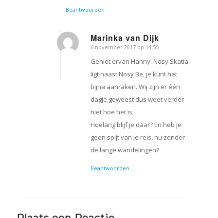
Beantwoorden
Marinka van Dijk
6 november 2017 op 14:55
zegt:
Geniet ervan Hanny. Nosy Skatia
ligt naast Nosy Be, je kunt het
bijna aanraken. Wij zijn er één
dagje geweest dus weet verder
niet hoe het is.
Hoelang blijf je daar? En heb je
geen spijt van je reis, nu zonder
de lange wandelingen?
Beantwoorden