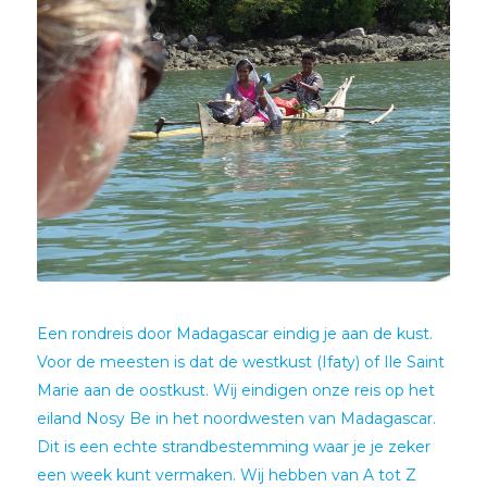
Een rondreis door Madagascar eindig je aan de kust.
Voor de meesten is dat de westkust (Ifaty) of Ile Saint
Marie aan de oostkust. Wij eindigen onze reis op het
eiland Nosy Be in het noordwesten van Madagascar.
Dit is een echte strandbestemming waar je je zeker
een week kunt vermaken. Wij hebben van A tot Z