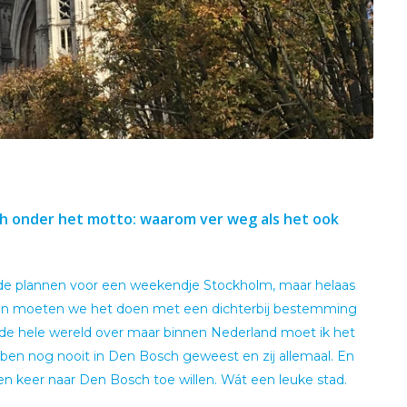
ch onder het motto: waarom ver weg als het ook
rde plannen voor een weekendje Stockholm, maar helaas
 en moeten we het doen met een dichterbij bestemming
 de hele wereld over maar binnen Nederland moet ik het
 ben nog nooit in Den Bosch geweest en zij allemaal. En
en keer naar Den Bosch toe willen. Wát een leuke stad.