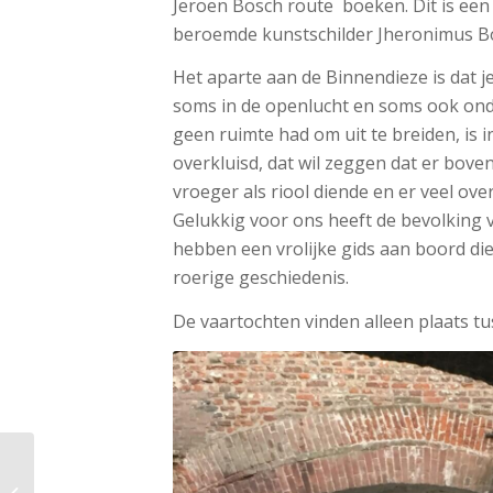
Jeroen Bosch route boeken. Dit is een 
beroemde kunstschilder Jheronimus B
Het aparte aan de Binnendieze is dat je
soms in de openlucht en soms ook ond
geen ruimte had om uit te breiden, is i
overkluisd, dat wil zeggen dat er bov
vroeger als riool diende en er veel ov
Gelukkig voor ons heeft de bevolking
hebben een vrolijke gids aan boord die
roerige geschiedenis.
De vaartochten vinden alleen plaats tu
Grand Teton, het
verrassende kleine