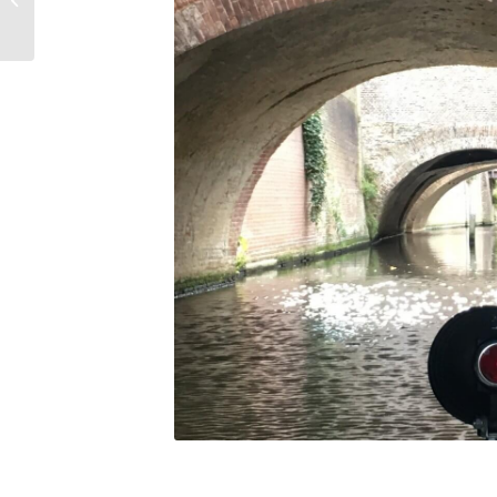
broertje van
Yellowstone